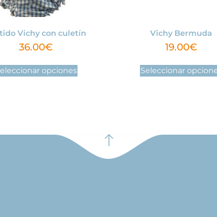
tido Vichy con culetín
Vichy Bermuda
36.00
€
19.00
€
eleccionar opciones
Seleccionar opcion