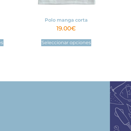
Polo manga corta
19.00
€
es
Seleccionar opciones