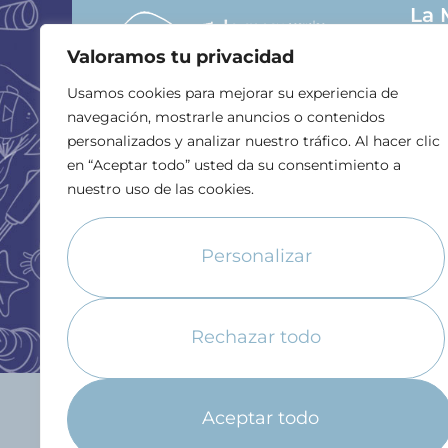
La 
Valoramos tu privacidad
C
0
Usamos cookies para mejorar su experiencia de
navegación, mostrarle anuncios o contenidos
personalizados y analizar nuestro tráfico. Al hacer clic
+
en “Aceptar todo” usted da su consentimiento a
nuestro uso de las cookies.
i
Personalizar
Rechazar todo
Aceptar todo
© Copyrights
, 2024 Escuela La Mar Salada
–
Todos los De