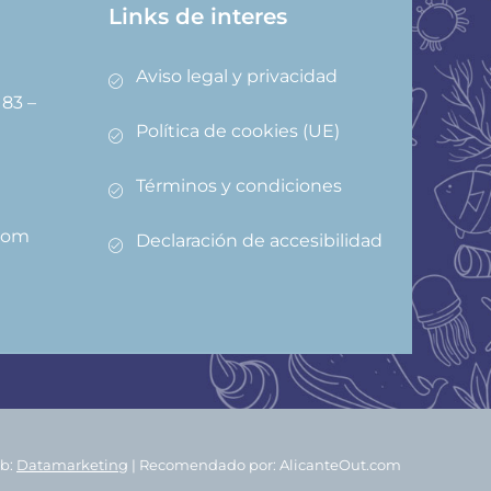
Links de interes
Aviso legal y privacidad
83 –
Política de cookies (UE)
Términos y condiciones
com
Declaración de accesibilidad
b:
Datamarketing
| Recomendado por: AlicanteOut.com