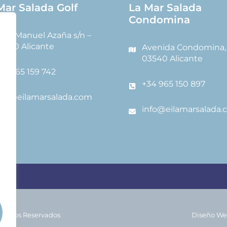
Mar Salada Golf
La Mar Salada
Condomina
alle Manuel Azaña s/n –
3540 Alicante
Avenida Condomina, 
03540 Alicante
34 965 159 742
+34 965 150 897
nfo@eilamarsalada.com
info@eilamarsalada.
rechos Reservados
Diseño We