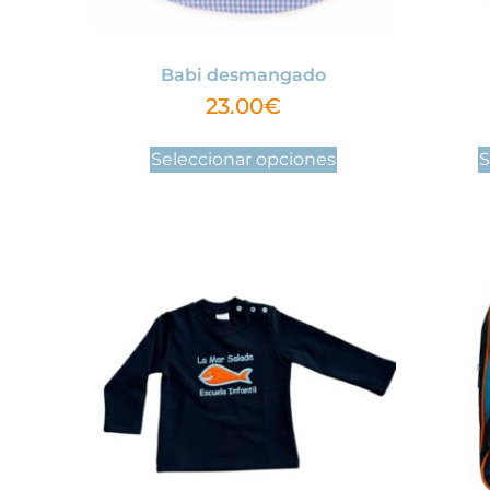
Babi desmangado
23.00
€
Seleccionar opciones
S