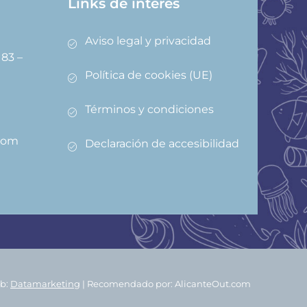
Links de interes
Aviso legal y privacidad
83 –
Política de cookies (UE)
Términos y condiciones
com
Declaración de accesibilidad
b:
Datamarketing
| Recomendado por: AlicanteOut.com