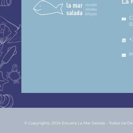
La 
C
0
+
i
© Copyrights
, 2024 Escuela La Mar Salada
–
Todos los De