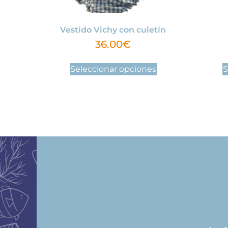
Vestido Vichy con culetín
36.00
€
Seleccionar opciones
S