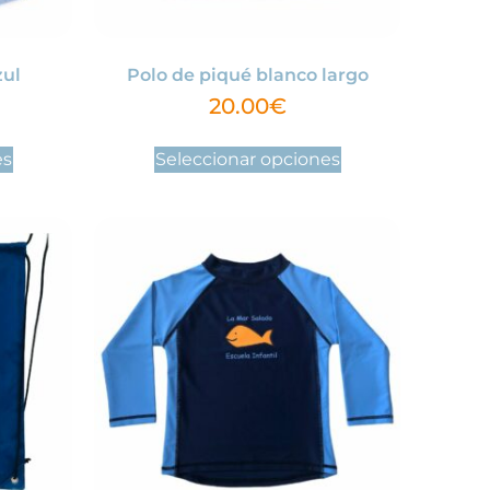
zul
Polo de piqué blanco largo
20.00
€
es
Seleccionar opciones