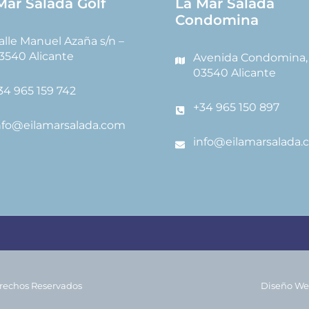
Mar Salada Golf
La Mar Salada
Condomina
alle Manuel Azaña s/n –
3540 Alicante
Avenida Condomina, 
03540 Alicante
34 965 159 742
+34 965 150 897
nfo@eilamarsalada.com
info@eilamarsalada.
rechos Reservados
Diseño We