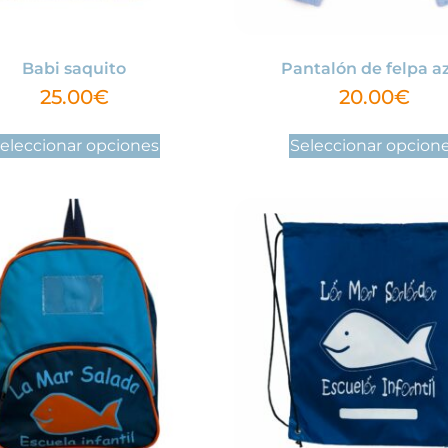
Babi saquito
Pantalón de felpa a
25.00
€
20.00
€
eleccionar opciones
Seleccionar opcion