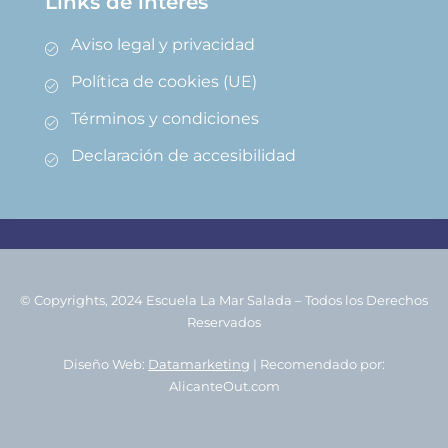
Links de interes
Aviso legal y privacidad
Política de cookies (UE)
Términos y condiciones
Declaración de accesibilidad
© Copyrights
, 2024 Escuela La Mar Salada
–
Todos los Derechos
Reservados
Diseño Web:
Datamarketing
| Recomendado por:
AlicanteOut.com